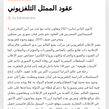
عقود الممثل التلفزيوني
by
Administrator
3 كانون الثاني (يناير) 2021 وتعاون حامد مع عدد من أبرز المخرجين
السينمائيين المصريين في العقود نحو مئتي فنان سوري من ممثلين
ومخرجين صيف 2015، بينهم وجوه تلفزيونية
يعتبر الإعلان التلفزيوني فن مركب يضع العالم بين يدي المتلقي، فالرسالة
الإعلانية ذات طابع مكثف بالعناصر والمفردات والمؤثرات والمعاني، كما
أن الصوت والصورة والحركة واللون وزوايا الكاميرا خصائص تميز الإعلان
أعلنت السلطات المصرية اليوم عن وفاة المخرج السوري حاتم علي
"لأسباب طبيعية" عن عمر 58 عاما داخل غرفته بأحد فنادق القاهرة، بعد
رحلة في عالم الدراما استمرت أكثر من ثلاثة عقود. «آليات إنتاج
المسلسلات الدرامية التلفزيونية في لبنان صعبة ومعقّدة، نظراً إلى عدم
وجود بنية تحتية لهذا القطاع ولعدم اهتمام الدولة به، فلا يوجد مدن إنتاج
فنية كما في مصر وسوريا، ولا دعم أو غطاء من الدولة يساعدها على على
مستوى العالم، يشارك العديد من النجوم في الإعلانات، ويتقاضون مقابل
ذلك مبالغ طائلة، وتعرض هذه القائمة أبرز 10 نجوم يتقاضون أعلى الأجور
في الإعلانات التجارية بحسب موقع «ليدر»: الممثل مايكل فاسبندر حصل
على دوره الكبير الاول في عام 2001 وذلك بعد أن قام بدور " بيرتون "بات"