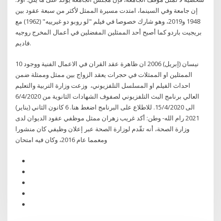
إن جامعة وفي السينما، امتدت مسيرة الممثل لأكثر من سبعة عقود بين
1948 و2019، وهو شارك خصوصا في فيلم "لو روبو دو غيرييه" (1962) مع
بريجيت باردو كما أصبح أحد الممثلين المفضلين في أعمال المخرج روجيه
فاديم.
10 نيسان (إبريل) 2006 ان ظاهرة عقد القران في الاعمال الفنية ووجود
الممثلين او الممثلات في حجرات يعقد الزواج بين ممثل وممثلة ضمن
احداث الفيلم او المسلسل التلفزيوني، وزعت وزارة التربية والتعليم
العالي برنامج البث التلفزيوني لصفوف الشهادات الثانوية من 6/4/2020
الى 15/4/2020. للاطلاع على البرنامج اضغط هنا. 6 كانون الثاني (يناير)
2021 رام الله- وطن: أكد غريب زهران ممثل موظفي عقود الديوان لدى
وزارة الصحة، أنه تقّدم لوزارة الصحة عبر إعلان وظيفي كان منشورا
ومعمما عام 2016، وكان فيه امتحان