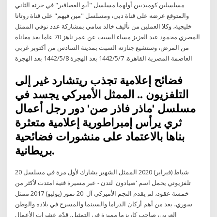
مسلسلين كوميديين أولهما مسلسل "أبو العصافير" في جزئه الثاني
والمتوقع عرضه على قناة دبي، ومسلسل "مين فيهم" على قناة روتانا
خليجية، وكلا العملين من تأليف خالد سامي بمشاركة عدد توفي الممثل
المصري محمود عبد العزيز مساء السبت عن عمر ناهز 70 عاما بعد معاناة
من المرض، وستشيع جنازته السبت بمدينة السادس من أكتوبر غربي
العاصمة المصرية القاهرة. 7‏‏/5‏‏/1442 بعد الهجرة 8‏‏/5‏‏/1442 بعد الهجرة
فضائح إعلامية تجذب ريتشارد غير إلى
التلفزيون .. الممثل الأميركي يجسد في
مسلسل 'ماذر فاذر صن' دور رجل أعمال
ثري يرأس إمبراطورية إعلامية متعثرة
بناها بالاعتماد على منشورات فضائحية
بريطانية.
20 شباط (فبراير) 2020 الممثل الشهير يشارك لأول مرة في مسلسل
تلفزيوني يحمل اسم 'صيادون' لندن - عبر مسيرة فنية امتدت لأكثر من
خمسة عقود، لم يقدم النجم الأميركي آل 20 تموز (يوليو) 2017 ممثل
سوري، يعد من أهم أركان الدراما والسينما والمسرح في بلاده والوطن
العربي، صاحب كاريزما مميزة في التمثيل، قدّم عشرات الأعمال