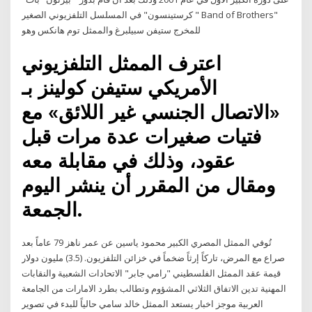
كرستينسون" في المسلسل التلفزيوني الصغير " Band of Brothers"
للمخرج ستيفن سبيلبرغ والممثل توم هانكس وهو
اعترف الممثل التلفزيوني
الأمريكي ستيفن كولينز بـ
«الاتصال الجنسي غير اللائق» مع
فتيات صغيرات عدة مرات قبل
عقود، وذلك في مقابلة معه
ومقال من المقرر أن ينشر اليوم
الجمعة.
تُوفي الممثل المصري الكبير محمود ياسين عن عمر ناهز 79 عاماً بعد
صراع مع المرض، تاركاً إرثاً ضخماً في خزائن التلفزيون. (3.5) مليون دولار
قيمة عقد الممثل الفلسطيني "رامي جابر" الاتحادات الشعبية والنقابات
المهنية تدين الاتفاق الثلاثي المشؤوم وتطالب بطرد الامارات من الجامعة
العربية موجز اخبار يستعد الممثل خالد سامي حالياً للبدء في تصوير