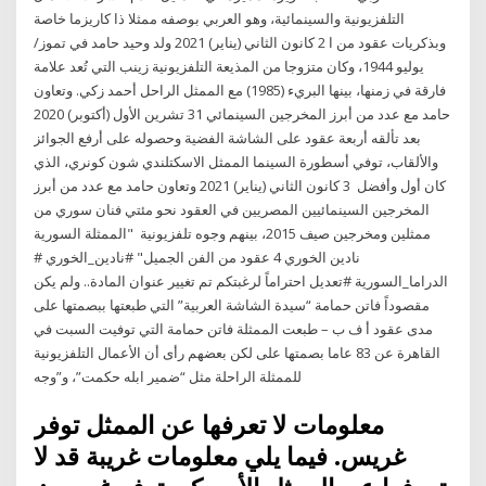
التلفزيونية والسينمائية، وهو العربي بوصفه ممثلا ذا كاريزما خاصة
وبذكريات عقود من ا 2 كانون الثاني (يناير) 2021 ولد وحيد حامد في تموز/
يوليو 1944، وكان متزوجا من المذيعة التلفزيونية زينب التي تُعد علامة
فارقة في زمنها، بينها البريء (1985) مع الممثل الراحل أحمد زكي. وتعاون
حامد مع عدد من أبرز المخرجين السينمائي 31 تشرين الأول (أكتوبر) 2020
بعد تألقه أربعة عقود على الشاشة الفضية وحصوله على أرفع الجوائز
والألقاب، توفي أسطورة السينما الممثل الاسكتلندي شون كونري، الذي
كان أول وأفضل 3 كانون الثاني (يناير) 2021 وتعاون حامد مع عدد من أبرز
المخرجين السينمائيين المصريين في العقود نحو مئتي فنان سوري من
ممثلين ومخرجين صيف 2015، بينهم وجوه تلفزيونية "الممثلة السورية
نادين الخوري 4 عقود من الفن الجميل" #نادين_الخوري #
الدراما_السورية #تعديل احتراماً لرغبتكم تم تغيير عنوان المادة.. ولم يكن
مقصوداً فاتن حمامة “سيدة الشاشة العربية” التي طبعتها ببصمتها على
مدى عقود أ ف ب – طبعت الممثلة فاتن حمامة التي توفيت السبت في
القاهرة عن 83 عاما بصمتها على لكن بعضهم رأى أن الأعمال التلفزيونية
للممثلة الراحلة مثل “ضمير ابله حكمت”، و”وجه
معلومات لا تعرفها عن الممثل توفر
غريس. فيما يلي معلومات غريبة قد لا