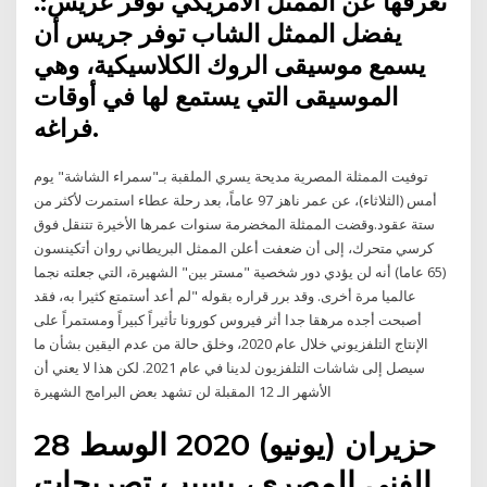
تعرفها عن الممثل الأمريكي توفر غريس:.
يفضل الممثل الشاب توفر جريس أن
يسمع موسيقى الروك الكلاسيكية، وهي
الموسيقى التي يستمع لها في أوقات
فراغه.
توفيت الممثلة المصرية مديحة يسري الملقبة بـ"سمراء الشاشة" يوم
أمس (الثلاثاء)، عن عمر ناهز 97 عاماً، بعد رحلة عطاء استمرت لأكثر من
ستة عقود.وقضت الممثلة المخضرمة سنوات عمرها الأخيرة تتنقل فوق
كرسي متحرك، إلى أن ضعفت أعلن الممثل البريطاني روان أتكينسون
(65 عاما) أنه لن يؤدي دور شخصية "مستر بين" الشهيرة، التي جعلته نجما
عالميا مرة أخرى. وقد برر قراره بقوله "لم أعد أستمتع كثيرا به، فقد
أصبحت أجده مرهقا جدا أثر فيروس كورونا تأثيراً كبيراً ومستمراً على
الإنتاج التلفزيوني خلال عام 2020، وخلق حالة من عدم اليقين بشأن ما
سيصل إلى شاشات التلفزيون لدينا في عام 2021. لكن هذا لا يعني أن
الأشهر الـ 12 المقبلة لن تشهد بعض البرامج الشهيرة
28 حزيران (يونيو) 2020 الوسط
الفني المصري، بسبب تصريحات