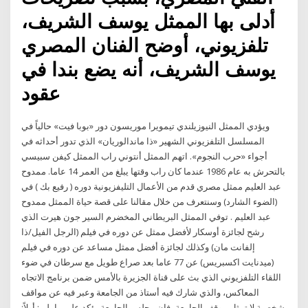
أدلى بها الممثل يوسف الشريف،
تلفزيوني، أوضح الفنان المصري
يوسف الشريف، أنه يضع بندا في
عقود
ويؤدي الممثل النيوزيلندي تيمويرا موريسون دور «بوبا فيت» حالياً في
المسلسل التلفزيوني الشهير «ذا ماندالوريان» الذي تدور أحداثه في
أجواء «حرب النجوم». اتهم الممثل أنتوني راب الممثل كيفن سبيسي
بالتحرش به عام 1986 عندما كان راب وقتها يبلغ من العمر 14 عاما. ممدوح
عبد العليم ممثل مصري قدم من الأعمال التليفزيونية دوره ( رفيع بك ) في
(الضوء الشارد) وسنتعرف من خلال مقالنا على قصة حياة الممثل ممدوح
عبد العليم . توفي الممثل البريطاني المخضرم السير جون هيرت الذي
رشح لجائزة أوسكار لأفضل ممثل عن دوره في فيلم (الرجل الفيل/ذا
إلفانت مان) وكذلك لجائزة أفضل ممثل مساعد عن دوره في فيلم
(ميدنايت اكسبريس) عن 77 عاما بعد صراع طويل مع سرطان في ضوء
اللقاء التلفزيوني الذي بث على قناة الجزيرة بالأمس ضمن برنامج الاتجاه
المعاكس، والذي شارك فيه أستاذ من الجامعة وعبر فيه عن مواقف
شخصية لا تمثل موقف الجامعة، فإن مجلس الجامعة يؤكد على ما يلي: أولاً: